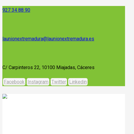
927 34 88 90
launionextremadura@launionextremadura.es
C/ Carpinteros 22, 10100 Miajadas, Cáceres
Facebook
Instagram
Twitter
Linkedin