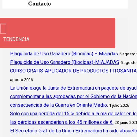
Contacto
TENDENCIA
Plaguicida de Uso Ganadero (Biocidas) – Miajadas
5 agosto
Plaguicida de Uso Ganadero (Biocidas)-MIAJADAS
5 agosto
CURSO GRATIS-APLICADOR DE PRODUCTOS FITOSANITAR
agosto 2026
La Unión exige la Junta de Extremadura un paquete de ayud
complementar a las aprobadas por el Gobierno de la Nación y 
consecuencias de la Guerra en Oriente Medio.
1 julio 2026
Solo con una pérdida del 15 % debido a la ola de calor en l
las pérdidas ascenderían a los 45 millones de €.
23 junio 202
El Secretario Gral. de La Unión Extremadura ha sido absuelto