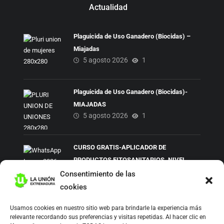
Actualidad
Plaguicida de Uso Ganadero (Biocidas) –
Miajadas
5 agosto 2026
1
Plaguicida de Uso Ganadero (Biocidas)-
MIAJADAS
5 agosto 2026
1
CURSO GRATIS-APLICADOR DE
PRODUCTOS FITOSANITARIOS. NIVEL
5 agosto 2026
1
CUALIFICADO
Consentimiento de las
cookies
Usamos cookies en nuestro sitio web para brindarle la experiencia más
Síguenos:
relevante recordando sus preferencias y visitas repetidas. Al hacer clic en