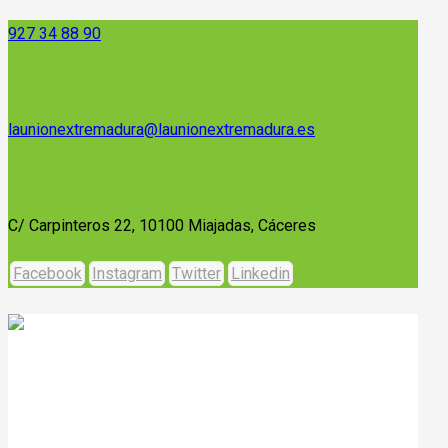
927 34 88 90
launionextremadura@launionextremadura.es
C/ Carpinteros 22, 10100 Miajadas, Cáceres
Facebook
Instagram
Twitter
Linkedin