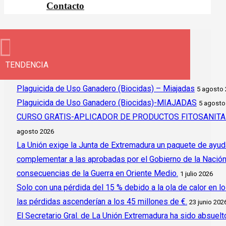
Contacto
TENDENCIA
Plaguicida de Uso Ganadero (Biocidas) – Miajadas
5 agosto
Plaguicida de Uso Ganadero (Biocidas)-MIAJADAS
5 agosto
CURSO GRATIS-APLICADOR DE PRODUCTOS FITOSANITAR
agosto 2026
La Unión exige la Junta de Extremadura un paquete de ayud
complementar a las aprobadas por el Gobierno de la Nación y 
consecuencias de la Guerra en Oriente Medio.
1 julio 2026
Solo con una pérdida del 15 % debido a la ola de calor en l
las pérdidas ascenderían a los 45 millones de €.
23 junio 202
El Secretario Gral. de La Unión Extremadura ha sido absuelto