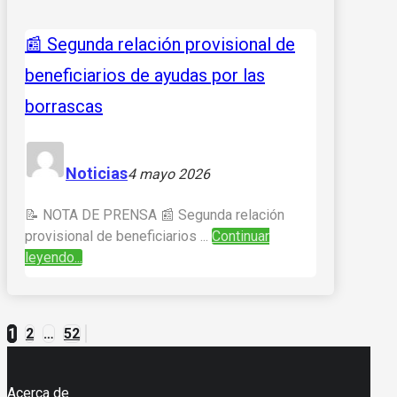
📰 Segunda relación provisional de
beneficiarios de ayudas por las
borrascas
Noticias
4 mayo 2026
📝 NOTA DE PRENSA 📰 Segunda relación
provisional de beneficiarios ...
Continuar
leyendo...
1
2
…
52
Paginación
de
Acerca de