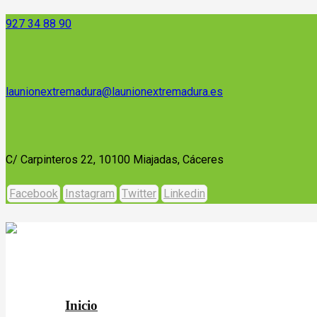
927 34 88 90
launionextremadura@launionextremadura.es
C/ Carpinteros 22, 10100 Miajadas, Cáceres
Facebook
Instagram
Twitter
Linkedin
Inicio