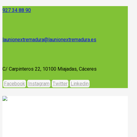
927 34 88 90
launionextremadura@launionextremadura.es
C/ Carpinteros 22, 10100 Miajadas, Cáceres
Facebook
Instagram
Twitter
Linkedin