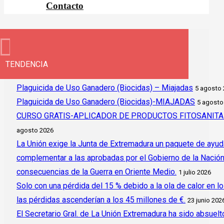
Contacto
TENDENCIA
Plaguicida de Uso Ganadero (Biocidas) – Miajadas
5 agosto
Plaguicida de Uso Ganadero (Biocidas)-MIAJADAS
5 agosto
CURSO GRATIS-APLICADOR DE PRODUCTOS FITOSANITAR
agosto 2026
La Unión exige la Junta de Extremadura un paquete de ayud
complementar a las aprobadas por el Gobierno de la Nación y 
consecuencias de la Guerra en Oriente Medio.
1 julio 2026
Solo con una pérdida del 15 % debido a la ola de calor en l
las pérdidas ascenderían a los 45 millones de €.
23 junio 202
El Secretario Gral. de La Unión Extremadura ha sido absuelto