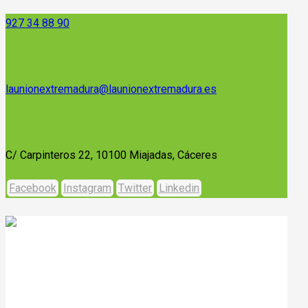
927 34 88 90
launionextremadura@launionextremadura.es
C/ Carpinteros 22, 10100 Miajadas, Cáceres
Facebook
Instagram
Twitter
Linkedin