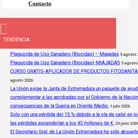
Contacto
TENDENCIA
Plaguicida de Uso Ganadero (Biocidas) – Miajadas
5 agosto
Plaguicida de Uso Ganadero (Biocidas)-MIAJADAS
5 agosto
CURSO GRATIS-APLICADOR DE PRODUCTOS FITOSANITAR
agosto 2026
La Unión exige la Junta de Extremadura un paquete de ayud
complementar a las aprobadas por el Gobierno de la Nación y 
consecuencias de la Guerra en Oriente Medio.
1 julio 2026
Solo con una pérdida del 15 % debido a la ola de calor en l
las pérdidas ascenderían a los 45 millones de €.
23 junio 202
El Secretario Gral. de La Unión Extremadura ha sido absuelto