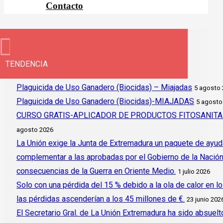
Contacto
TENDENCIA
Plaguicida de Uso Ganadero (Biocidas) – Miajadas
5 agosto
Plaguicida de Uso Ganadero (Biocidas)-MIAJADAS
5 agosto
CURSO GRATIS-APLICADOR DE PRODUCTOS FITOSANITAR
agosto 2026
La Unión exige la Junta de Extremadura un paquete de ayud
complementar a las aprobadas por el Gobierno de la Nación y 
consecuencias de la Guerra en Oriente Medio.
1 julio 2026
Solo con una pérdida del 15 % debido a la ola de calor en l
las pérdidas ascenderían a los 45 millones de €.
23 junio 202
El Secretario Gral. de La Unión Extremadura ha sido absuelto