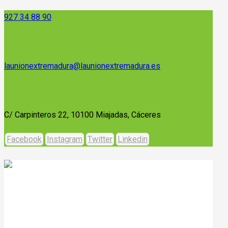
927 34 88 90
launionextremadura@launionextremadura.es
C/ Carpinteros 22, 10100 Miajadas, Cáceres
Facebook
Instagram
Twitter
Linkedin