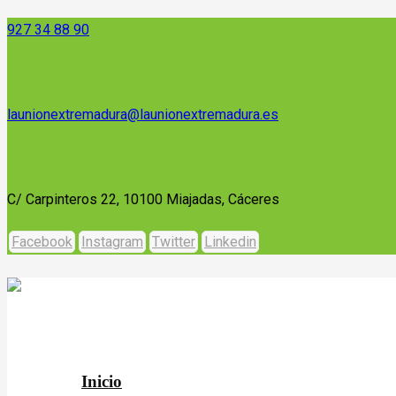
927 34 88 90
launionextremadura@launionextremadura.es
C/ Carpinteros 22, 10100 Miajadas, Cáceres
Facebook
Instagram
Twitter
Linkedin
Inicio