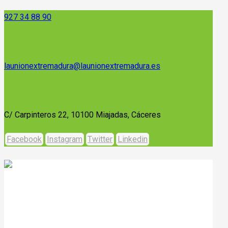
927 34 88 90
launionextremadura@launionextremadura.es
C/ Carpinteros 22, 10100 Miajadas, Cáceres
Facebook
Instagram
Twitter
Linkedin