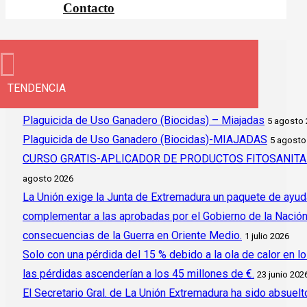
Contacto
TENDENCIA
Plaguicida de Uso Ganadero (Biocidas) – Miajadas
5 agosto
Plaguicida de Uso Ganadero (Biocidas)-MIAJADAS
5 agosto
CURSO GRATIS-APLICADOR DE PRODUCTOS FITOSANITAR
agosto 2026
La Unión exige la Junta de Extremadura un paquete de ayud
complementar a las aprobadas por el Gobierno de la Nación y 
consecuencias de la Guerra en Oriente Medio.
1 julio 2026
Solo con una pérdida del 15 % debido a la ola de calor en l
las pérdidas ascenderían a los 45 millones de €.
23 junio 202
El Secretario Gral. de La Unión Extremadura ha sido absuelto