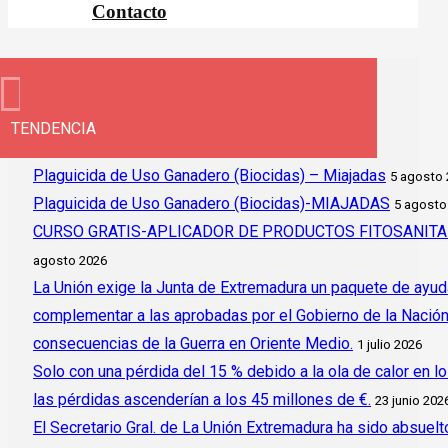
Contacto
TENDENCIA
Plaguicida de Uso Ganadero (Biocidas) – Miajadas
5 agosto
Plaguicida de Uso Ganadero (Biocidas)-MIAJADAS
5 agosto
CURSO GRATIS-APLICADOR DE PRODUCTOS FITOSANITAR
agosto 2026
La Unión exige la Junta de Extremadura un paquete de ayud
complementar a las aprobadas por el Gobierno de la Nación y 
consecuencias de la Guerra en Oriente Medio.
1 julio 2026
Solo con una pérdida del 15 % debido a la ola de calor en l
las pérdidas ascenderían a los 45 millones de €.
23 junio 202
El Secretario Gral. de La Unión Extremadura ha sido absuelto