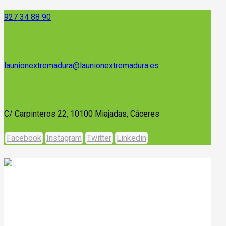
927 34 88 90
launionextremadura@launionextremadura.es
C/ Carpinteros 22, 10100 Miajadas, Cáceres
Facebook
Instagram
Twitter
Linkedin