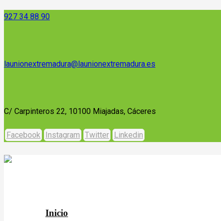
927 34 88 90
launionextremadura@launionextremadura.es
C/ Carpinteros 22, 10100 Miajadas, Cáceres
Facebook
Instagram
Twitter
Linkedin
Inicio