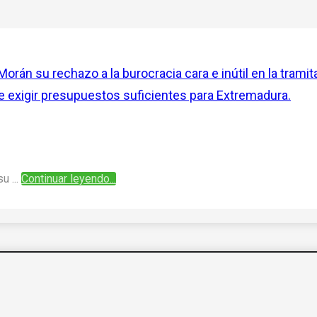
án su rechazo a la burocracia cara e inútil en la tramit
de exigir presupuestos suficientes para Extremadura.
u ...
Continuar leyendo...