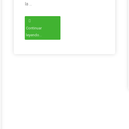
la ...
Continuar
leyendo...