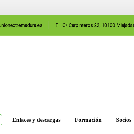
unionextremadura.es
C/ Carpinteros 22, 10100 Miajada
Enlaces y descargas
Formación
Socios