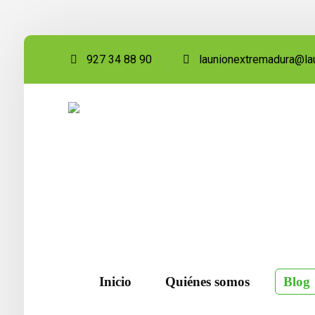
927 34 88 90
launionextremadura@la
Inicio
Quiénes somos
Blog