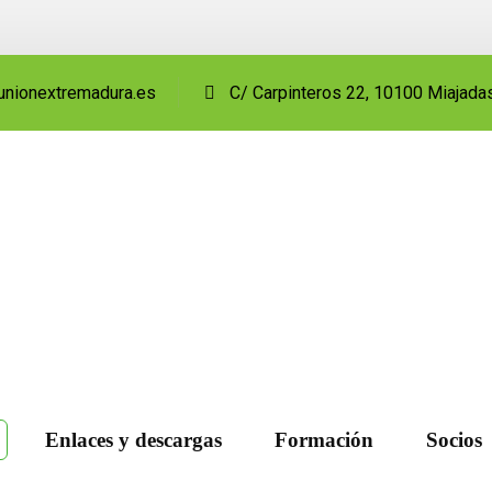
unionextremadura.es
C/ Carpinteros 22, 10100 Miajada
Enlaces y descargas
Formación
Socios