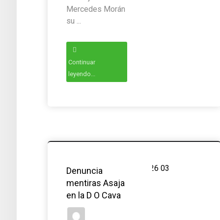
Mercedes Morán
su ...
Continuar
leyendo...
Denuncia
mentiras Asaja
en la D O Cava