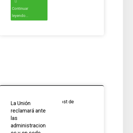
Continuar
leyendo...
La Unión
reclamará ante
las
administracion
es y en sede