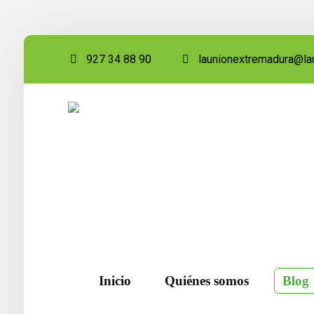
927 34 88 90
launionextremadura@la
Inicio
Quiénes somos
Blog