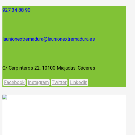
927 34 88 90
launionextremadura@launionextremadura.es
C/ Carpinteros 22, 10100 Miajadas, Cáceres
Facebook
Instagram
Twitter
Linkedin