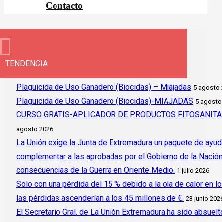
Contacto
TENDENCIA
Plaguicida de Uso Ganadero (Biocidas) – Miajadas
5 agosto
Plaguicida de Uso Ganadero (Biocidas)-MIAJADAS
5 agosto
CURSO GRATIS-APLICADOR DE PRODUCTOS FITOSANITAR
agosto 2026
La Unión exige la Junta de Extremadura un paquete de ayud
complementar a las aprobadas por el Gobierno de la Nación y 
consecuencias de la Guerra en Oriente Medio.
1 julio 2026
Solo con una pérdida del 15 % debido a la ola de calor en l
las pérdidas ascenderían a los 45 millones de €.
23 junio 202
El Secretario Gral. de La Unión Extremadura ha sido absuelto